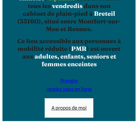
tous les
vendredis
dans son
cabinet de plain-pied à
Breteil
(35160), situé entre Montfort-sur-
Meu et Rennes.
Ce lieu accessible aux personnes à
mobilité réduite (
PMR
) est ouvert
aux
adultes, enfants, seniors et
femmes enceintes
Prendre
rendez vous en ligne
A propos de moi