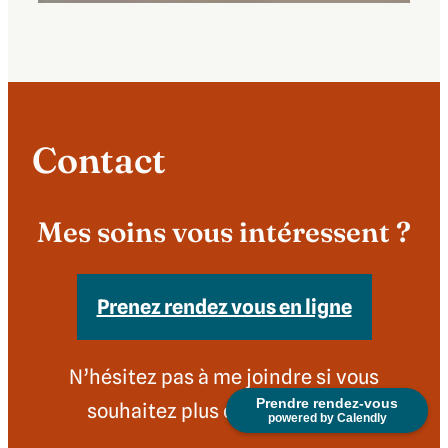
Contact
Mes soins vous intéressent ?
Prenez rendez vous en ligne
N’hésitez pas à me joindre si vous
Prendre rendez-vous
souhaitez plus d’informations
powered by Calendly