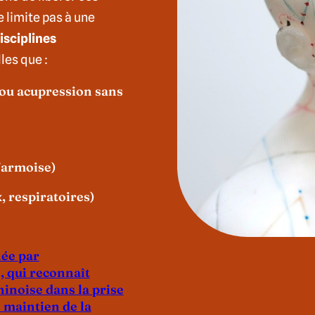
e limite pas à une
isciplines
lles que :
ou acupression sans
’armoise)
 respiratoires)
née par
, qui reconnaît
hinoise dans la prise
 maintien de la