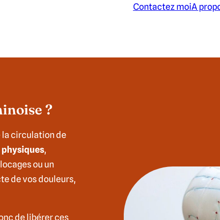
Contactez moi
A prop
hinoise ?
la circulation de
physiques
,
blocages ou un
cte de vos douleurs,
onc de libérer ces