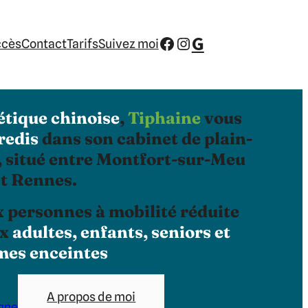
G
Visitez ma page Facebook
Visitez ma page Instagram
ccès
Contact
Tarifs
Suivez moi
étique chinoise
,
Tiphaine
vous
redis
dans son cabinet de plain-
 situé entre Montfort-sur-Meu
et Rennes.
x personnes à mobilité réduite
ux
adultes, enfants, seniors et
es enceintes
A propos de moi
igne