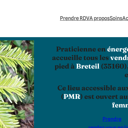
Prendre RDV
A propos
Soins
A
Praticienne en
énerg
accueille tous les
vend
pied à
Breteil
(35160),
Ce lieu accessible au
(
PMR
) est ouvert a
femm
Prendre
rendez vous en l