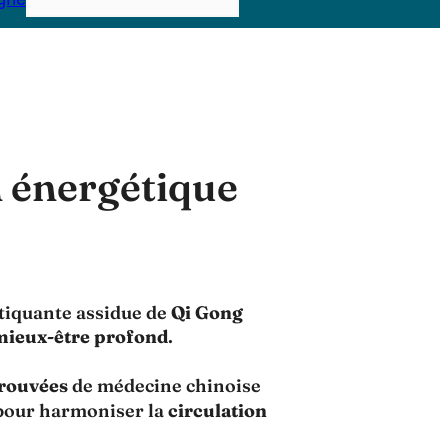
n énergétique
tiquante assidue de
Qi Gong
mieux-être profond
.
rouvées
de médecine chinoise
 pour harmoniser la
circulation